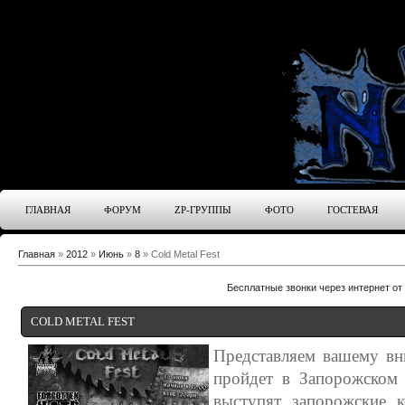
ГЛАВНАЯ
ФОРУМ
ZP-ГРУППЫ
ФОТО
ГОСТЕВАЯ
Главная
»
2012
»
Июнь
»
8
» Cold Metal Fest
Бесплатные звонки через интернет от
COLD METAL FEST
Представляем вашему вн
пройдет в Запорожском 
выступят запорожские 