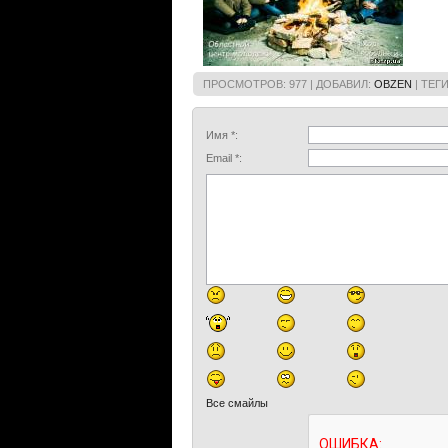
ПРОСМОТРОВ
: 977 |
ДОБАВИЛ
:
OBZEN
|
ТЕГ
Имя *:
Email *:
Все смайлы