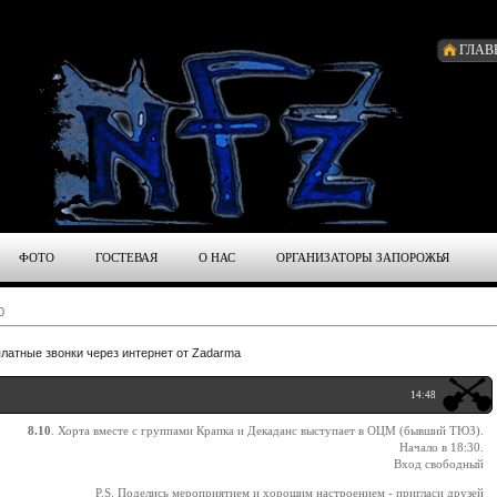
ГЛАВ
ФОТО
ГОСТЕВАЯ
О НАС
ОРГАНИЗАТОРЫ ЗАПОРОЖЬЯ
0
латные звонки через интернет от Zadarma
14:48
8.10
. Хорта вместе с группами Крапка и Декаданс выступает в ОЦМ (бывший ТЮЗ).
Начало в 18:30.
Вход свободный
P.S. Поделись мероприятием и хорошим настроением - пригласи друзей