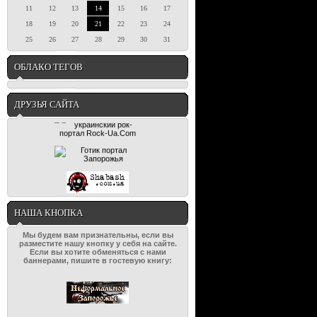
11
12
13
14
15
16
17
18
19
20
21
22
23
24
25
26
27
28
29
30
31
ОБЛАКО ТЕГОВ
ДРУЗЬЯ САЙТА
НАША КНОПКА
Мы будем вам признательны, если вы
разместите нашу кнопку у себя на сайте.
Если вы хотите обменяться с нами
баннерами, пишите в гостевую книгу: