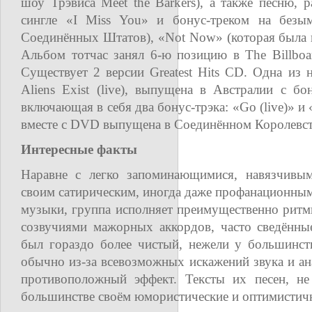
шоу Трэвиса Meet the Barkers), а также песню,
сингле «I Miss You» и бонус-треком на безы
Соединённых Штатов), «Not Now» (которая была и
Альбом тотчас занял 6-ю позицию в The Billbo
Существует 2 версии Greatest Hits CD. Одна из н
Aliens Exist (live), выпущена в Австралии с б
включающая в себя два бонус-трэка: «Go (live)» и
вместе с DVD выпущена в Соединённом Королевст
Интересные факты
Наравне с легко запоминающимися, навязчивым
своим сатирическим, иногда даже профанационны
музыки, группа исполняет преимущественно рит
созвучиями мажорных аккордов, часто сведённы
был гораздо более чистый, нежели у большинств
обычно из-за всевозможных искажений звука и ана
противоположный эффект. Тексты их песен, не 
большинстве своём юмористические и оптимистич