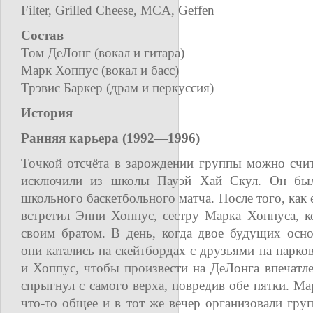
Filter, Grilled Cheese, MCA, Geffen
Состав
Том ДеЛонг (вокал и гитара)
Марк Хоппус (вокал и басс)
Трэвис Баркер (драм и перкуссия)
История
Ранняя карьера (1992—1996)
Точкой отсчёта в зарождении группы можно счит
исключили из школы Пауэй Хай Скул. Он был
школьного баскетбольного матча. После того, как 
встретил Энни Хоппус, сестру Марка Хоппуса, к
своим братом. В день, когда двое будущих осно
они катались на скейтбордах с друзьями на парк
и Хоппус, чтобы произвести на ДеЛонга впечатле
спрыгнул с самого верха, повредив обе пятки. Ма
что-то общее и в тот же вечер организовали гру