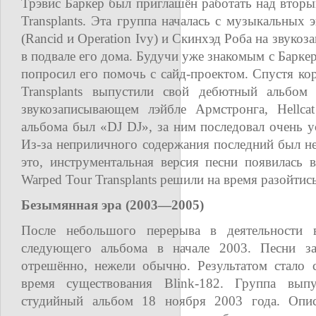
Трэвис Баркер был приглашён работать над вторы
Transplants. Эта группа началась с музыкальных
(Rancid и Operation Ivy) и Скинхэд Роба на звук
в подвале его дома. Будучи уже знакомым с Барке
попросил его помочь с сайд-проектом. Спустя кор
Transplants выпустили свой дебютный альбом
звукозаписывающем лэйбле Армстронга, Hellca
альбома был «DJ DJ», за ним последовал очень 
Из-за неприличного содержания последний был н
это, инструментальная версия песни появилась в 
Warped Tour Transplants решили на время разойтись
Безымянная эра (2003—2005)
После небольшого перерыва в деятельности в
следующего альбома в начале 2003. Песни за
отрешённо, нежели обычно. Результатом стало с
время существования Blink-182. Группа выпу
студийный альбом 18 ноября 2003 года. Опис