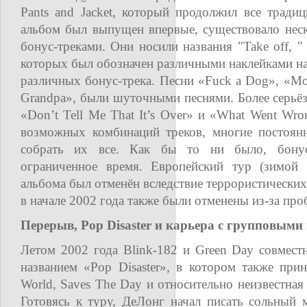
Pants and Jacket, который продолжил все традиц
альбом был выпущен впервые, существовало неск
бонус-треками. Они носили названия "Take off, " 
которых был обозначен различными наклейками на 
различных бонус-трека. Песни «Fuck a Dog», «M
Grandpa», были шуточными песнями. Более серьё
«Don’t Tell Me That It’s Over» и «What Went Wro
возможных комбинаций треков, многие постоян
собрать их все. Как бы то ни было, бону
ограниченное время. Европейский тур (зимой
альбома был отменён вследствие террористических
в начале 2002 года также были отменены из-за про
Перерыв, Pop Disaster и карьера с групповыми
Летом 2002 года Blink-182 и Green Day совмест
названием «Pop Disaster», в котором также при
World, Saves The Day и относительно неизвестная
Готовясь к туру, ДеЛонг начал писать сольный 