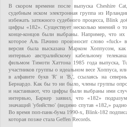
В скором времени после выпуска Cheshire Cat,
судебным иском электронная группа из Ирланди
избежать затяжного судебного процесса, Blink до
цифры «182». Существует несколько мнений о т
конце-концов были выбраны. Например, что их ч
которое Аль Пачино произносит слово «fuck» 
версия была высказана Марком Хоппусом, как
интервью австралийскому кабельному телекан
фильмом Тимоти Хаттона 1985 года выпуска, Tur
участников группы о идеальном весе Хоппуса, ил
в алфавите букв 'R' и 'B,', ссылаясь на север
Бернардо. Как бы то ни было, члены группы опр
и настаивают, что цифры были выбраны ими случ
интервью, Баркер заявил, что «182» подразуме
значащий 'убийство' (видимо спутав «182,» радио
Во время поп-панк-бума 1990-х, Blink-182 подпис
которая позже стала Geffen Records.