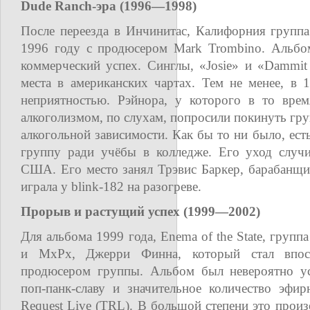
Dude Ranch-эра (1996—1998)
После переезда в Инчинитас, Калифорния группа
1996 году с продюсером Mark Trombino. Альб
коммерческий успех. Синглы, «Josie» и «Dammit
места в американских чартах. Тем не менее, в 
неприятностью. Рэйнора, у которого в то вре
алкоголизмом, по слухам, попросили покинуть гру
алкогольной зависимости. Как бы то ни было, есть
группу ради учёбы в колледже. Его уход случи
США. Его место занял Трэвис Баркер, барабанщи
играла у blink-182 на разогреве.
Прорыв и растущий успех (1999—2002)
Для альбома 1999 года, Enema of the State, групп
и MxPx, Джерри Финна, который стал впосл
продюсером группы. Альбом был невероятно у
поп-панк-славу и значительное количество эфи
Request Live (TRL). В большой степени это прои