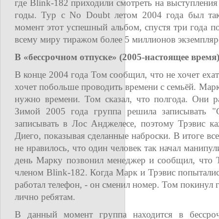
где Blink-182 приходили смотреть на выступления
годы. Тур с No Doubt летом 2004 года был та
момент этот успешный альбом, спустя три года по
всему миру тиражом более 5 миллионов экземпляр
В «бессрочном отпуске» (2005-настоящее время
В конце 2004 года Том сообщил, что не хочет ехать
хочет побольше проводить времени с семьёй. Марк
нужно времени. Том сказал, что полгода. Они р
Зимой 2005 года группа решила записывать "Gr
записывать в Лос Анджелесе, поэтому Трэвис к
Диего, показывая сделанные наброски. В итоге все
не нравилось, что один человек так начал манипу
день Марку позвонил менеджер и сообщил, что 
членом Blink-182. Когда Марк и Трэвис попыталис
работал телефон, - он сменил номер. Том покинул 
лично ребятам.
В данный момент группа находится в бессро