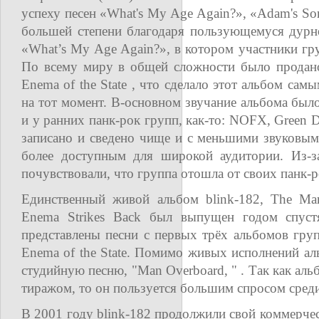
успеху песен «What's My Age Again?», «Adam's Son
большей степени благодаря пользующемуся дурн
«What’s My Age Again?», в котором участники г
По всему миру в общей сложности было продано
Enema of the State , что сделало этот альбом са
на тот момент. В-основном звучание альбома было
и у ранних панк-рок групп, как-то: NOFX, Green D
записано и сведено чище и с меньшими звуковым
более доступным для широкой аудитории. Из-з
почувствовали, что группа отошла от своих панк-р
Единственный живой альбом blink-182, The Mar
Enema Strikes Back был выпущен годом спуст
представлены песни с первых трёх альбомов груп
Enema of the State. Помимо живых исполнений а
студийную песню, "Man Overboard, " . Так как а
тиражом, то он пользуется большим спросом сред
В 2001 году blink-182 продолжили свой коммерческ