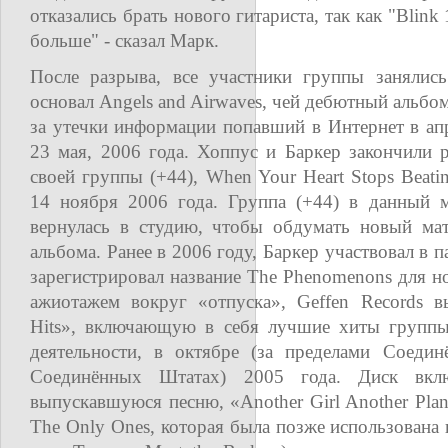
отказались брать нового гитариста, так как "Blink
больше" - сказал Марк.
После разрыва, все участники группы занялис
основал Angels and Airwaves, чей дебютный альбом
за утечки информации попавший в Интернет в а
23 мая, 2006 года. Хоппус и Баркер закончили
своей группы (+44), When Your Heart Stops Beati
14 ноября 2006 года. Группа (+44) в данный м
вернулась в студию, чтобы обдумать новый мат
альбома. Ранее в 2006 году, Баркер участвовал в 
зарегистрировал название The Phenomenons для 
ажиотажем вокруг «отпуска», Geffen Records в
Hits», включающую в себя лучшие хиты группы 
деятельности, в октябре (за пределами Соеди
Соединённых Штатах) 2005 года. Диск вкл
выпускавшуюся песню, «Another Girl Another Plan
The Only Ones, которая была позже использована 