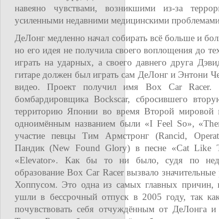
навеяно чувствами, возникшими из-за террор
усиленными недавними медицинскими проблемами
ДеЛонг медленно начал собирать всё больше и бол
но его идея не получила своего воплощения до тех
играть на ударных, а своего давнего друга Дэвид
гитаре должен был играть сам ДеЛонг и Энтони Ч
видео. Проект получил имя Box Car Racer.
бомбардировщика Bockscar, сбросившего втору
территорию Японии во время Второй мировой в
одноимённым названием были «I Feel So», «Ther
участие певцы Тим Армстронг (Rancid, Operati
Пандик (New Found Glory) в песне «Cat Like 
«Elevator». Как бы то ни было, судя по не
образование Box Car Racer вызвало значительные
Хоппусом. Это одна из самых главных причин, 
ушли в бессрочный отпуск в 2005 году, так как
почувствовать себя отчуждённым от ДеЛонга и 