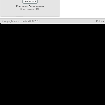
,
Результаты
Архив опросов
Всего ответов:
262
Copyright nfz.zp.ua © 2008-2012
Call us