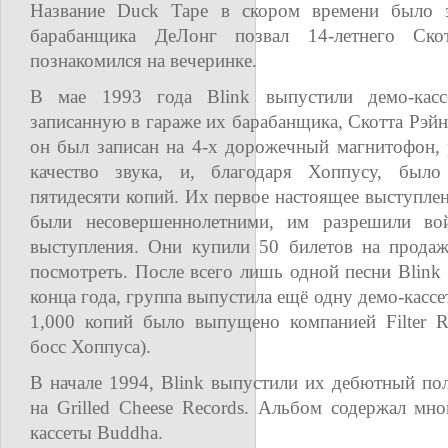
Название Duck Tape в скором времени было з
барабанщика ДеЛонг позвал 14-летнего Ск
познакомился на вечеринке.
В мае 1993 года Blink выпустили демо-кассе
записанную в гараже их барабанщика, Скотта Рэйн
он был записан на 4-х дорожечный магнитофон, 
качество звука, и, благодаря Хоппусу, был
пятидесяти копий. Их первое настоящее выступлен
были несовершеннолетними, им разрешили во
выступления. Они купили 50 билетов на продаж
посмотреть. После всего лишь одной песни Blink 
конца года, группа выпустила ещё одну демо-кассе
1,000 копий было выпущено компанией Filter R
босс Хоппуса).
В начале 1994, Blink выпустили их дебютный пол
на Grilled Cheese Records. Альбом содержал мн
кассеты Buddha.