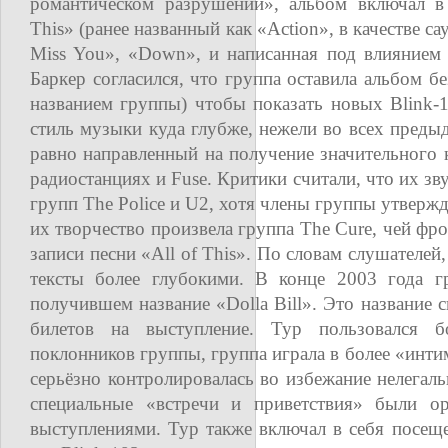
романтическом разрушении», альбом включал в 
This» (ранее названный как «Action», в качестве са
Miss You», «Down», и написанная под влиянием 
Баркер согласился, что группа оставила альбом 
названием группы) чтобы показать новых Blink-1
стиль музыки куда глубже, нежели во всех предыд
равно направленный на получение значительного 
радиостанциях и Fuse. Критики считали, что их зв
групп The Police и U2, хотя члены группы утвержд
их творчество произвела группа The Cure, чей фро
записи песни «All of This». По словам слушателей
тексты более глубокими. В конце 2003 года гр
получившем название «Dolla Bill». Это название 
билетов на выступление. Тур пользовался 
поклонников группы, группа играла в более «инти
серьёзно контролировалась во избежание нелегал
специальные «встречи и приветствия» были о
выступлениями. Тур также включал в себя посещ