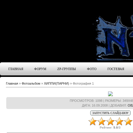
ГЛАВНАЯ
ФОРУМ
ZP-ГРУППЫ
ФОТО
ГОСТЕВАЯ
Главная
»
Фотоальбом
»
ХИППИ(ПАРНИ)
» Фотография 1
ПРОСМОТРОВ
: 1098 |
РАЗМЕРЫ
: 349X4
ДАТА
: 16.09.2008 |
ДОБАВИЛ
:
OB
Рейтинг
:
5.0
/
3