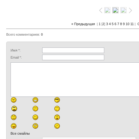
« Предыдущая
|
1
[
2
]
3
4
5
6
7
8
9
10
11
|
Всего комментариев
:
0
Имя *:
Email *:
Все смайлы