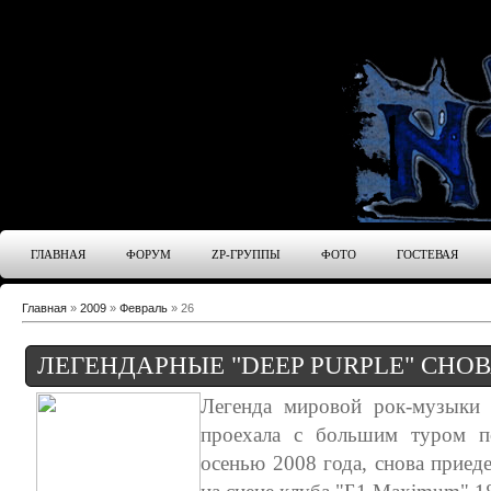
ГЛАВНАЯ
ФОРУМ
ZP-ГРУППЫ
ФОТО
ГОСТЕВАЯ
Главная
»
2009
»
Февраль
»
26
ЛЕГЕНДАРНЫЕ "DEEP PURPLE" СНОВ
Легенда мировой рок-музыки г
проехала с большим туром п
осенью 2008 года, снова приеде